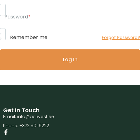
Password
*
Remember me
Forgot Password?
Get In Touch
Email: info@activest.ee
Phone: +372 501 6222