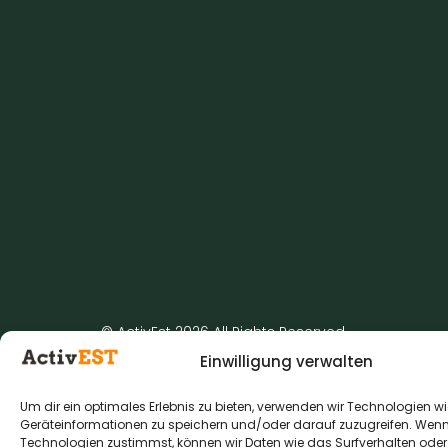
© ActivEst 2026 All Rights Reserved.
Einwilligung verwalten
Um dir ein optimales Erlebnis zu bieten, verwenden wir Technologien w
Geräteinformationen zu speichern und/oder darauf zuzugreifen. Wen
Technologien zustimmst, können wir Daten wie das Surfverhalten oder 